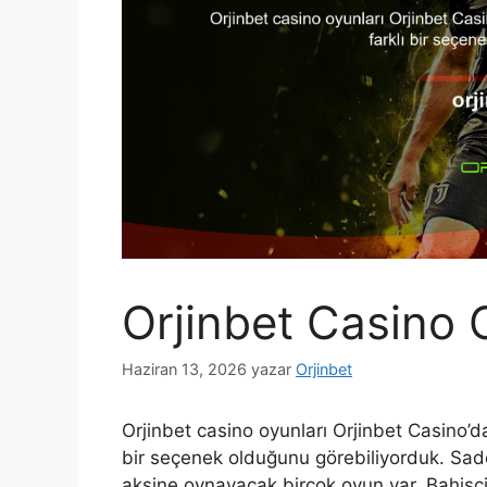
Orjinbet Casino 
Haziran 13, 2026
yazar
Orjinbet
Orjinbet casino oyunları Orjinbet Casino’d
bir seçenek olduğunu görebiliyorduk. Sade
aksine oynayacak birçok oyun var. Bahisçil