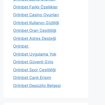
Orjinbet Farklı Özellikler
Orjinbet Casino Oyunları
Orjinbet Kullanıcı Gizliliği
Orjinbet Oran Çeşitliliği
Orjinbet Adres Desteği
Orjinbet
Orjinbet Uygulama Yok
Orjinbet Güvenli Giriş
Orjinbet Spor Çeşitliliği
Orjinbet Canlı Erişim
Orjinbet Depozito Belgesi