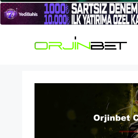
İçeriğe
atla