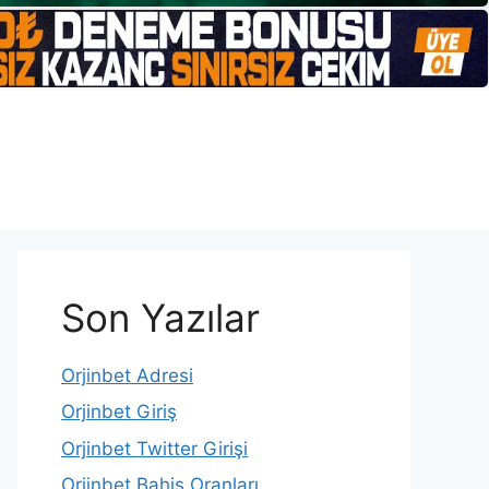
Son Yazılar
Orjinbet Adresi
Orjinbet Giriş
Orjinbet Twitter Girişi
Orjinbet Bahis Oranları