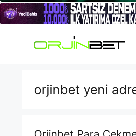
İçeriğe
atla
orjinbet yeni adr
Orjinbet Para Çekm