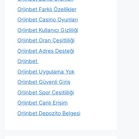
Orjinbet Farklı Özellikler
Orjinbet Casino Oyunları
Orjinbet Kullanıcı Gizliliği
Orjinbet Oran Çeşitliliği
Orjinbet Adres Desteği
Orjinbet
Orjinbet Uygulama Yok
Orjinbet Güvenli Giriş
Orjinbet Spor Çeşitliliği
Orjinbet Canlı Erişim
Orjinbet Depozito Belgesi