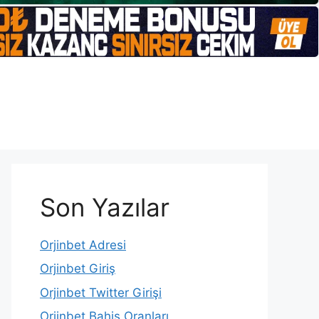
Son Yazılar
Orjinbet Adresi
Orjinbet Giriş
Orjinbet Twitter Girişi
Orjinbet Bahis Oranları