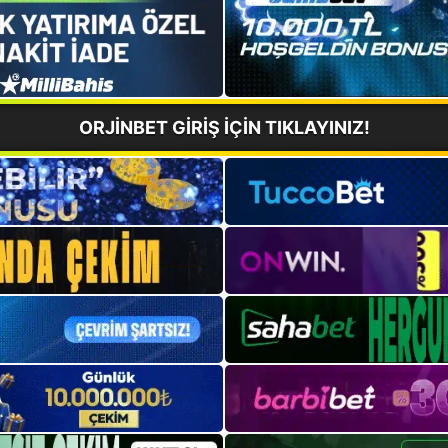
ORJİNBET GİRİŞ İÇİN TIKLAYINIZ!