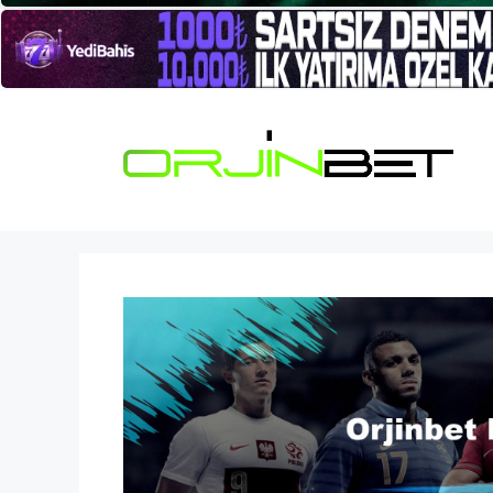
İçeriğe
atla