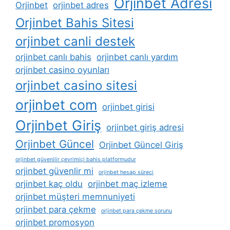
Orjinbet Adresi
Orjinbet
orjinbet adres
Orjinbet Bahis Sitesi
orjinbet canli destek
orjinbet canlı bahis
orjinbet canlı yardım
orjinbet casino oyunları
orjinbet casino sitesi
orjinbet com
orjinbet girisi
Orjinbet Giriş
orjinbet giriş adresi
Orjinbet Güncel
Orjinbet Güncel Giriş
orjinbet güvenilir çevrimiçi bahis platformudur
orjinbet güvenlir mi
orjinbet hesap süreci
orjinbet kaç oldu
orjinbet maç izleme
orjinbet müşteri memnuniyeti
orjinbet para çekme
orjinbet para çekme sorunu
orjinbet promosyon