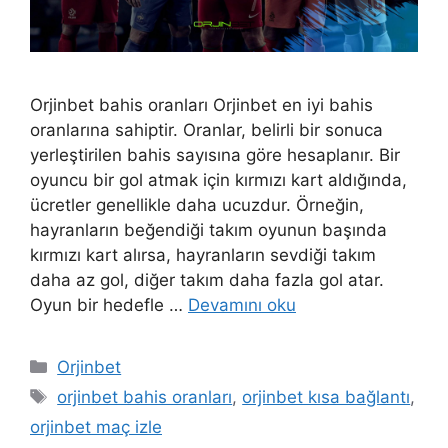
Orjinbet bahis oranları Orjinbet en iyi bahis
oranlarına sahiptir. Oranlar, belirli bir sonuca
yerleştirilen bahis sayısına göre hesaplanır. Bir
oyuncu bir gol atmak için kırmızı kart aldığında,
ücretler genellikle daha ucuzdur. Örneğin,
hayranların beğendiği takım oyunun başında
kırmızı kart alırsa, hayranların sevdiği takım
daha az gol, diğer takım daha fazla gol atar.
Oyun bir hedefle …
Devamını oku
Kategoriler
Orjinbet
Etiketler
orjinbet bahis oranları
,
orjinbet kısa bağlantı
,
orjinbet maç izle