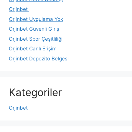
Orjinbet
Orjinbet Uygulama Yok
Orjinbet Güvenli Giriş
Orjinbet Spor Çeşitliliği
Orjinbet Canlı Erişim
Orjinbet Depozito Belgesi
Kategoriler
Orjinbet