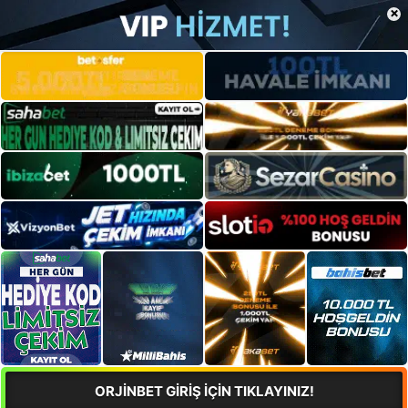
×
ORJİNBET GİRİŞ İÇİN TIKLAYINIZ!