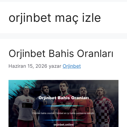
orjinbet maç izle
Orjinbet Bahis Oranları
Haziran 15, 2026
yazar
Orjinbet