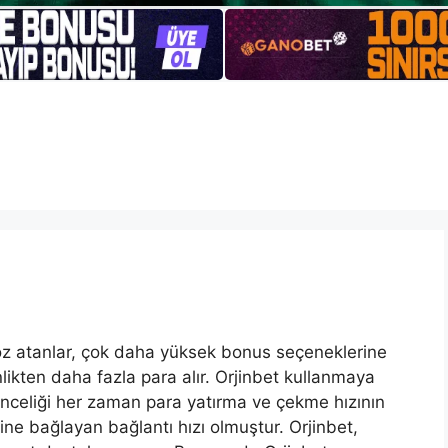
 göz atanlar, çok daha yüksek bonus seçeneklerine
inlikten daha fazla para alır. Orjinbet kullanmaya
celiği her zaman para yatırma ve çekme hızının
irine bağlayan bağlantı hızı olmuştur. Orjinbet,