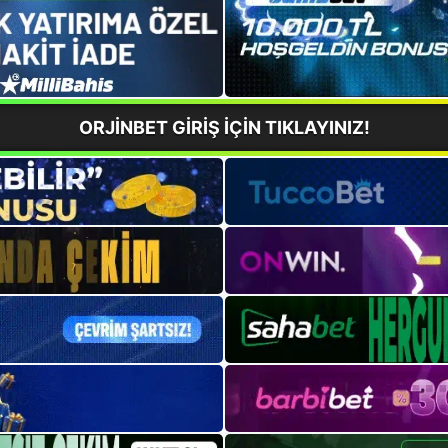
ORJİNBET GİRİŞ İÇİN TIKLAYINIZ!