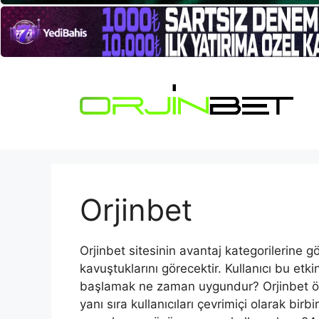
İçeriğe
atla
Orjinbet
Orjinbet sitesinin avantaj kategorilerine
kavuştuklarını görecektir. Kullanıcı bu etk
başlamak ne zaman uygundur? Orjinbet ön
yanı sıra kullanıcıları çevrimiçi olarak birb