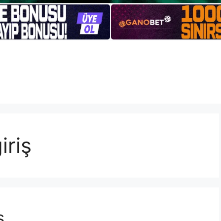
iriş
ş