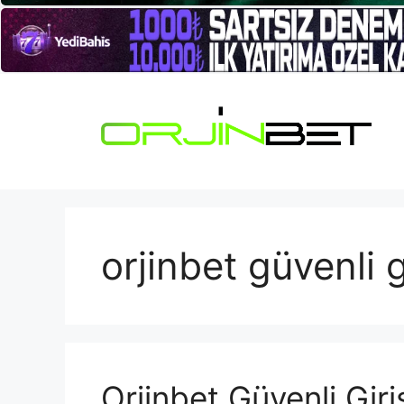
İçeriğe
atla
orjinbet güvenli g
Orjinbet Güvenli Giri