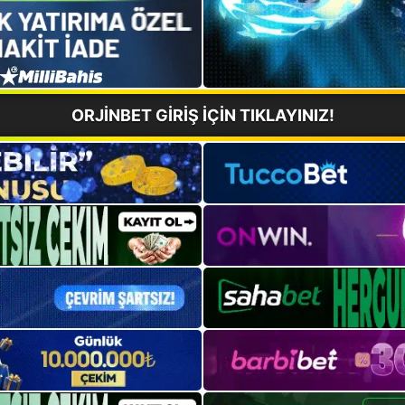
ORJİNBET GİRİŞ İÇİN TIKLAYINIZ!