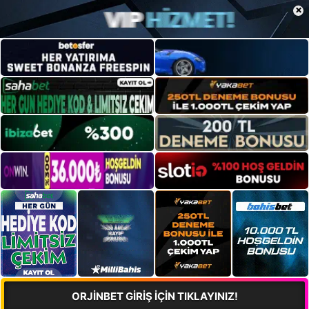
×
ORJİNBET GİRİŞ İÇİN TIKLAYINIZ!