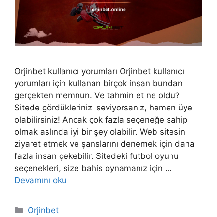
Orjinbet kullanıcı yorumları Orjinbet kullanıcı
yorumları için kullanan birçok insan bundan
gerçekten memnun. Ve tahmin et ne oldu?
Sitede gördüklerinizi seviyorsanız, hemen üye
olabilirsiniz! Ancak çok fazla seçeneğe sahip
olmak aslında iyi bir şey olabilir. Web sitesini
ziyaret etmek ve şanslarını denemek için daha
fazla insan çekebilir. Sitedeki futbol oyunu
seçenekleri, size bahis oynamanız için …
Devamını oku
Kategoriler
Orjinbet