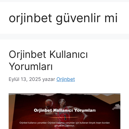
orjinbet güvenlir mi
Orjinbet Kullanıcı
Yorumları
Eylül 13, 2025
yazar
Orjinbet