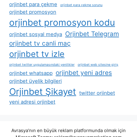
orjinbet para çekme
orjinbet para çekme sorunu
orjinbet promosyon
orjinbet promosyon kodu
Orjinbet Telegram
orjinbet sosyal medya
orjinbet tv canli maç
orjinbet tv izle
orjinbet twitter uygulamasındaki yenilikler
orjinbet web sitesine giriş
orjinbet yeni adres
orjinbet whatsapp
orjinbet üyelik bilgileri
Orjinbet Şikayet
twitter orjinbet
yeni adresi orjinbet
Avrasya'nın en büyük reklam platformunda olmak için