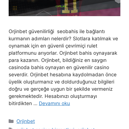
Orjinbet güvenilirliği seobahis ile bağlantı
kurmanın adımları nelerdir? Slotlara katılmak ve
oynamak için en güvenli çevrimiçi rulet
platformunu arıyorlar. Orjinbet bahis oynayarak
para kazanın. Orjinbet, bildiğiniz en saygın
casinoda bahis oynayan en güvenilir casino
severdir. Orjinbet hesabına kaydolmadan önce
üyelik oluşturmanız ve doldurduğunuz bilgileri
doğru ve gerçeğe uygun bir şekilde vermeniz
gerekmektedir. Hesabınızı oluşturmayı
bitirdikten …
Devamını oku
Kategoriler
Orjinbet
Etiketler