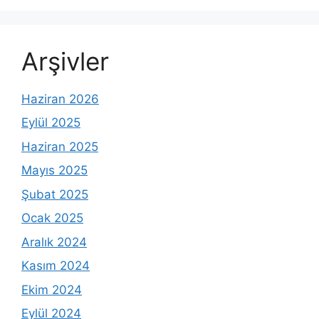
Arşivler
Haziran 2026
Eylül 2025
Haziran 2025
Mayıs 2025
Şubat 2025
Ocak 2025
Aralık 2024
Kasım 2024
Ekim 2024
Eylül 2024