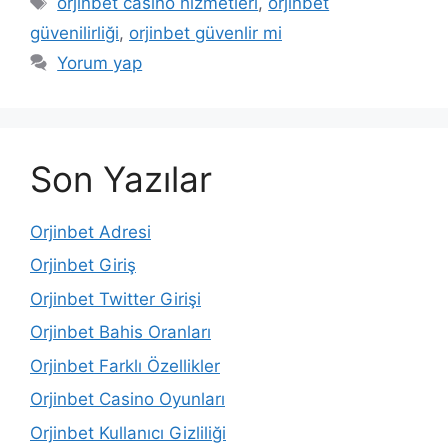
orjinbet casino hizmetleri
,
orjinbet
güvenilirliği
,
orjinbet güvenlir mi
Yorum yap
Son Yazılar
Orjinbet Adresi
Orjinbet Giriş
Orjinbet Twitter Girişi
Orjinbet Bahis Oranları
Orjinbet Farklı Özellikler
Orjinbet Casino Oyunları
Orjinbet Kullanıcı Gizliliği