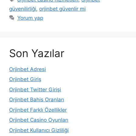
güvenilirliği
,
orjinbet güvenlir mi
Yorum yap
Son Yazılar
Orjinbet Adresi
Orjinbet Giriş
Orjinbet Twitter Girişi
Orjinbet Bahis Oranları
Orjinbet Farklı Özellikler
Orjinbet Casino Oyunları
Orjinbet Kullanıcı Gizliliği