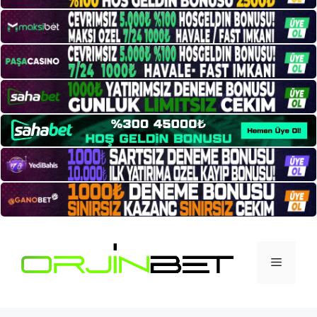
İçeriğe
atla
Menü