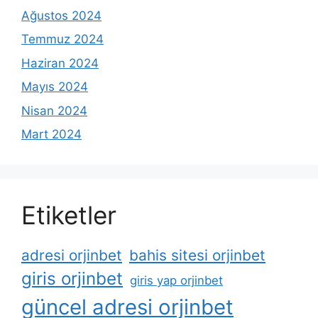
Ağustos 2024
Temmuz 2024
Haziran 2024
Mayıs 2024
Nisan 2024
Mart 2024
Etiketler
adresi orjinbet
bahis sitesi orjinbet
giris orjinbet
giris yap orjinbet
güncel adresi orjinbet