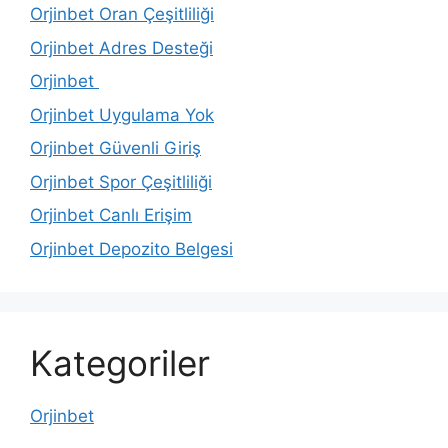
Orjinbet Oran Çeşitliliği
Orjinbet Adres Desteği
Orjinbet
Orjinbet Uygulama Yok
Orjinbet Güvenli Giriş
Orjinbet Spor Çeşitliliği
Orjinbet Canlı Erişim
Orjinbet Depozito Belgesi
Kategoriler
Orjinbet