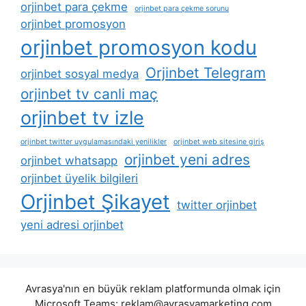
orjinbet para çekme
orjinbet para çekme sorunu
orjinbet promosyon
orjinbet promosyon kodu
Orjinbet Telegram
orjinbet sosyal medya
orjinbet tv canli maç
orjinbet tv izle
orjinbet twitter uygulamasındaki yenilikler
orjinbet web sitesine giriş
orjinbet yeni adres
orjinbet whatsapp
orjinbet üyelik bilgileri
Orjinbet Şikayet
twitter orjinbet
yeni adresi orjinbet
Avrasya'nın en büyük reklam platformunda olmak için
Microsoft Teams:
reklam@avrasyamarketing.com