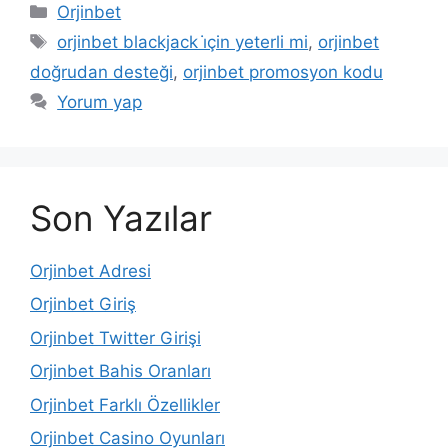
Kategoriler
Orjinbet
Etiketler
orjinbet blackjack i̇çin yeterli mi
,
orjinbet
doğrudan desteği
,
orjinbet promosyon kodu
Yorum yap
Son Yazılar
Orjinbet Adresi
Orjinbet Giriş
Orjinbet Twitter Girişi
Orjinbet Bahis Oranları
Orjinbet Farklı Özellikler
Orjinbet Casino Oyunları