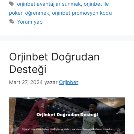
Etiketler
orjinbet avantajlar sunmak
,
orjinbet i̇le
pokeri öğrenmek
,
orjinbet promosyon kodu
Yorum yap
Orjinbet Doğrudan
Desteği
Mart 27, 2024
yazar
Orjinbet