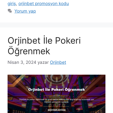
giriş
,
orjinbet promosyon kodu
Yorum yap
Orjinbet İle Pokeri
Öğrenmek
Nisan 3, 2024
yazar
Orjinbet