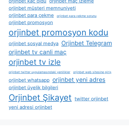
orjinbet kaç oldu
orjinbet maç izleme
orjinbet müşteri memnuniyeti
orjinbet para çekme
orjinbet para çekme sorunu
orjinbet promosyon
orjinbet promosyon kodu
Orjinbet Telegram
orjinbet sosyal medya
orjinbet tv canli maç
orjinbet tv izle
orjinbet twitter uygulamasındaki yenilikler
orjinbet web sitesine giriş
orjinbet yeni adres
orjinbet whatsapp
orjinbet üyelik bilgileri
Orjinbet Şikayet
twitter orjinbet
yeni adresi orjinbet