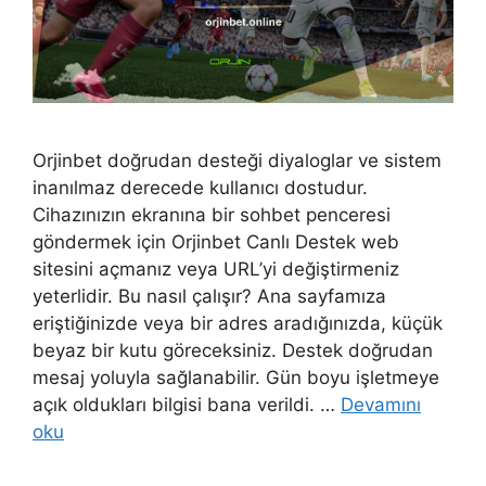
Orjinbet doğrudan desteği diyaloglar ve sistem
inanılmaz derecede kullanıcı dostudur.
Cihazınızın ekranına bir sohbet penceresi
göndermek için Orjinbet Canlı Destek web
sitesini açmanız veya URL’yi değiştirmeniz
yeterlidir. Bu nasıl çalışır? Ana sayfamıza
eriştiğinizde veya bir adres aradığınızda, küçük
beyaz bir kutu göreceksiniz. Destek doğrudan
mesaj yoluyla sağlanabilir. Gün boyu işletmeye
açık oldukları bilgisi bana verildi. …
Devamını
oku