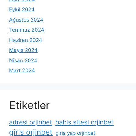
Eylül 2024
Ağustos 2024
Temmuz 2024
Haziran 2024
Mayıs 2024
Nisan 2024
Mart 2024
Etiketler
adresi orjinbet
bahis sitesi orjinbet
giris orjinbet
giris yap orjinbet