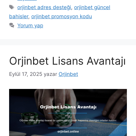
Etiketler
orjinbet adres desteği
,
orjinbet güncel
bahisler
,
orjinbet promosyon kodu
Yorum yap
Orjinbet Lisans Avantajı
Eylül 17, 2025
yazar
Orjinbet