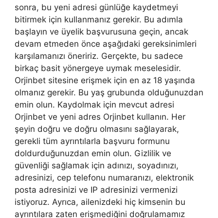
sonra, bu yeni adresi günlüğe kaydetmeyi
bitirmek için kullanmanız gerekir. Bu adımla
başlayın ve üyelik başvurusuna geçin, ancak
devam etmeden önce aşağıdaki gereksinimleri
karşılamanızı öneririz. Gerçekte, bu sadece
birkaç basit yönergeye uymak meselesidir.
Orjinbet sitesine erişmek için en az 18 yaşında
olmanız gerekir. Bu yaş grubunda olduğunuzdan
emin olun. Kaydolmak için mevcut adresi
Orjinbet ve yeni adres Orjinbet kullanın. Her
şeyin doğru ve doğru olmasını sağlayarak,
gerekli tüm ayrıntılarla başvuru formunu
doldurduğunuzdan emin olun. Gizlilik ve
güvenliği sağlamak için adınızı, soyadınızı,
adresinizi, cep telefonu numaranızı, elektronik
posta adresinizi ve IP adresinizi vermenizi
istiyoruz. Ayrıca, ailenizdeki hiç kimsenin bu
ayrıntılara zaten erişmediğini doğrulamamız