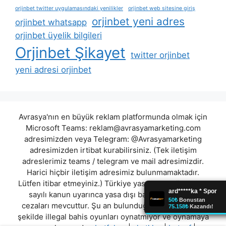
orjinbet twitter uygulamasındaki yenilikler
orjinbet web sitesine giriş
orjinbet yeni adres
orjinbet whatsapp
orjinbet üyelik bilgileri
Orjinbet Şikayet
twitter orjinbet
yeni adresi orjinbet
Avrasya'nın en büyük reklam platformunda olmak için
Microsoft Teams:
reklam@avrasyamarketing.com
adresimizden veya Telegram: @Avrasyamarketing
adresimizden irtibat kurabilirsiniz. (Tek iletişim
adreslerimiz teams / telegram ve mail adresimizdir.
Harici hiçbir iletişim adresimiz bulunmamaktadır.
Lütfen itibar etmeyiniz.) Türkiye yasalarına göre 7258
sayılı kanun uyarınca yasa dışı bahis oynamanın
cezaları mevcuttur. Şu an bulunduğunuz site hiç bir
şekilde illegal bahis oyunları oynatmıyor ve oynamaya