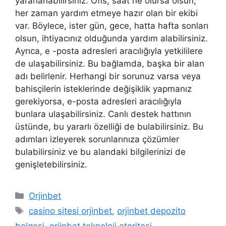
yararlanabilirsiniz. Ofis, saat ne olursa olsun,
her zaman yardım etmeye hazır olan bir ekibi
var. Böylece, ister gün, gece, hatta hafta sonları
olsun, ihtiyacınız olduğunda yardım alabilirsiniz.
Ayrıca, e -posta adresleri aracılığıyla yetkililere
de ulaşabilirsiniz. Bu bağlamda, başka bir alan
adı belirlenir. Herhangi bir sorunuz varsa veya
bahisçilerin isteklerinde değişiklik yapmanız
gerekiyorsa, e-posta adresleri aracılığıyla
bunlara ulaşabilirsiniz. Canlı destek hattının
üstünde, bu yararlı özelliği de bulabilirsiniz. Bu
adımları izleyerek sorunlarınıza çözümler
bulabilirsiniz ve bu alandaki bilgilerinizi de
genişletebilirsiniz.
Kategoriler
Orjinbet
Etiketler
casino sitesi orjinbet
,
orjinbet depozito
belgesi
,
orjinbet teknoloji otoritesi