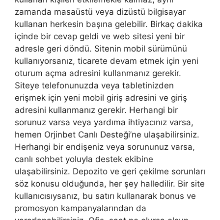
zamanda masaüstü veya dizüstü bilgisayar
kullanan herkesin başına gelebilir. Birkaç dakika
içinde bir cevap geldi ve web sitesi yeni bir
adresle geri döndü. Sitenin mobil sürümünü
kullanıyorsanız, ticarete devam etmek için yeni
oturum açma adresini kullanmanız gerekir.
Siteye telefonunuzda veya tabletinizden
erişmek için yeni mobil giriş adresini ve giriş
adresini kullanmanız gerekir. Herhangi bir
sorunuz varsa veya yardıma ihtiyacınız varsa,
hemen Orjinbet Canlı Desteği’ne ulaşabilirsiniz.
Herhangi bir endişeniz veya sorununuz varsa,
canlı sohbet yoluyla destek ekibine
ulaşabilirsiniz. Depozito ve geri çekilme sorunları
söz konusu olduğunda, her şey halledilir. Bir site
kullanıcısıysanız, bu satırı kullanarak bonus ve
promosyon kampanyalarından da