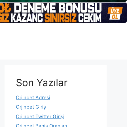
Son Yazılar
Orjinbet Adresi
Orjinbet Giriş
Orjinbet Twitter Girişi
Orjinbet Bahis Oranları