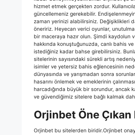
hizmet etmek gerçekten zordur. Kullanıcılar
güncellemeniz gerekebilir. Endişelenmeyin
zaman yerinizi alabilirsiniz. Değişiklikleri
öneririz. Heyecan verici oyunlar, unutulm
bir maceraya hazır olun. Şimdi kaydolun v
hakkında konuştuğunuzda, canlı bahis ve 
istediğiniz kadar bahse girebilirsiniz. Bunla
sitelerinin sayısındaki sürekli artış nedeniy
isimler ve yetersiz bahis eğlencesinin ne
dünyasında ve yarışmadan sonra sorunlar 
hasarını önlemek ve emeklerinin çalınmasın
harcadığında büyük bir sorundur, ancak karş
ve güvendiğimiz sitelere bağlı kalmak daha
Orjinbet Öne Çıkan 
Orjinbet bu sitelerden biridir.Orjinbet on