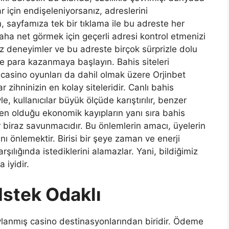
 için endişeleniyorsanız, adreslerini
, sayfamıza tek bir tıklama ile bu adreste her
 daha net görmek için geçerli adresi kontrol etmenizi
az deneyimler ve bu adreste birçok sürprizle dolu
e para kazanmaya başlayın. Bahis siteleri
casino oyunları da dahil olmak üzere Orjinbet
r zihninizin en kolay siteleridir. Canlı bahis
le, kullanıcılar büyük ölçüde karıştırılır, benzer
den olduğu ekonomik kayıpların yanı sıra bahis
biraz savunmacıdır. Bu önlemlerin amacı, üyelerin
ı önlemektir. Birisi bir şeye zaman ve enerji
ılığında istediklerini alamazlar. Yani, bildiğimiz
 iyidir.
Istek Odaklı
aylanmış casino destinasyonlarından biridir. Ödeme