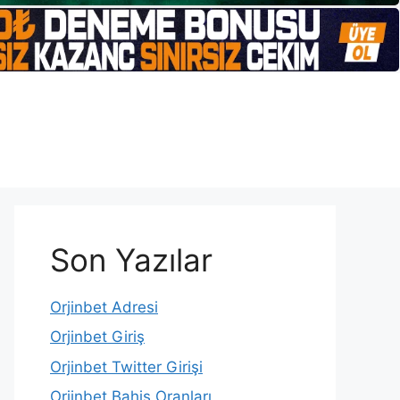
Son Yazılar
Orjinbet Adresi
Orjinbet Giriş
Orjinbet Twitter Girişi
Orjinbet Bahis Oranları