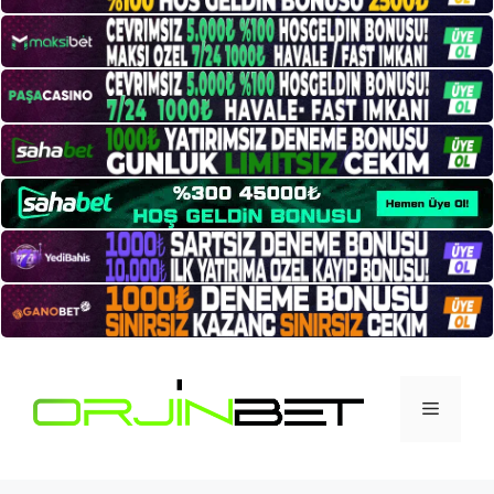
İçeriğe
atla
Menü