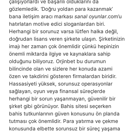
çalışıyorlardı ve başarılı olduklarını da
gözlemledik. ‘Doğru yoldan para kazanmak’
bana iletişim aracı markası
sanal oyunlar
.com’u
hatırlatan motive edici sloganlardan biri.
Herhangi bir sorunuz varsa lütfen halka değil,
doğrudan lisans veren şirkete ulaşın. Şirketinizin
imajı her zaman çok önemlidir çünkü hepinizin
önemli miktarda ilgiye ve kaynaklara sahip
olduğunu biliyoruz. Orjinbet bu durumun
bilincinde olan ve sizlere her konuda azami
özen ve takdirini gösteren firmalardan biridir.
Hassasiyeti yüksek, sorunsuz operasyonlar
sağlayan, oyun veya finansal süreçlerde
herhangi bir sorun yaşanmayan, güvenilir bir
şirket gibi görünüyor. Bahis sitesi seçerken
bahis tutkunlarının güven konusunu ön planda
tutması çok önemlidir. Para yatırma ve çekme
konusunda elbette sorunsuz bir süreç yaşama