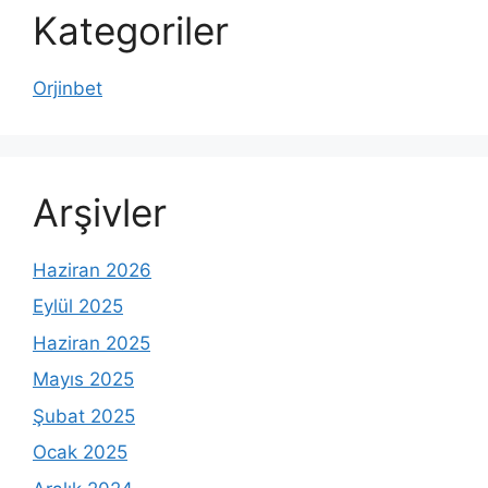
Kategoriler
Orjinbet
Arşivler
Haziran 2026
Eylül 2025
Haziran 2025
Mayıs 2025
Şubat 2025
Ocak 2025