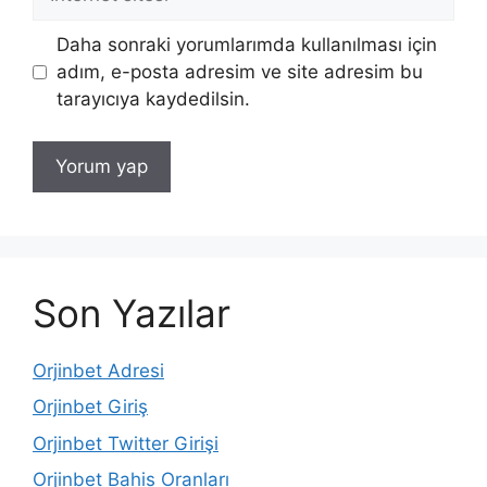
sitesi
Daha sonraki yorumlarımda kullanılması için
adım, e-posta adresim ve site adresim bu
tarayıcıya kaydedilsin.
Son Yazılar
Orjinbet Adresi
Orjinbet Giriş
Orjinbet Twitter Girişi
Orjinbet Bahis Oranları