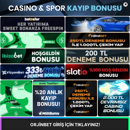
×
ORJİNBET GİRİŞ İÇİN TIKLAYINIZ!