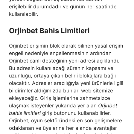
erişilebilir durumdadır ve günün her saatinde
kullanılabilir.
Orjinbet Bahis Limitleri
Orjinbet erişimin blok olarak bilinen yasal erişim
engeli nedeniyle engellenmesinin ardından
Orjinbet canlı desteğinin yeni adresi açıklandı.
Bu adresin kullanılacağı sürenin kapsamı ve
uzunluğu, ortaya çıkan belirli blokajlara bağlı
olacaktır. Adresler aracılığıyla yeni ürünlerle ilgili
bildirimler aldığımızda bunları web sitemize
ekleyeceğiz. Giriş işlemlerine zahmetsizce
ulaşmak isteyenler yukarıda yer alan
Orjinbet
bahis limitleri
giriş butonunu kullanabilirler.
Orjinbet, oyun sektöründeki en son gelişmelere
odaklanan ve üyelerine her alanda avantajlar