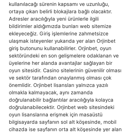
kullanılacağı sürenin kapsamı ve uzunluğu,
ortaya çıkan belirli blokajlara bağlı olacaktır.
Adresler aracılığıyla yeni ürünlerle ilgili
bildirimler aldığımızda bunları web sitemize
ekleyeceğiz. Giriş işlemlerine zahmetsizce
ulaşmak isteyenler yukarıda yer alan Orjinbet
giriş butonunu kullanabilirler. Orjinbet, oyun
sektöründeki en son gelişmelere odaklanan ve
üyelerine her alanda avantajlar sağlayan bir
oyun sitesidir. Casino sitelerinin güvenilir olması
ve sektör tarafından onaylanmış olması çok
önemlidir. Orjinbet lisansları yalnızca yazılı
olmakla kalmayacak, aynı zamanda
doğrulanabilir bağlantılar aracılığıyla kolayca
doğrulanabilecektir. Orjinbet web sitesindeki
oyun lisanslarına erişmek için masaüstü
bilgisayarda sayfanın sol alt köşesinde, mobil
cihazda ise sayfanın orta alt köşesinde yer alan