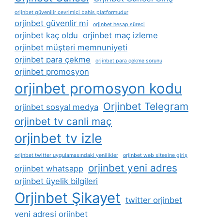
orjinbet güvenilir çevrimiçi bahis platformudur
orjinbet güvenlir mi
orjinbet hesap süreci
orjinbet kaç oldu
orjinbet maç izleme
orjinbet müşteri memnuniyeti
orjinbet para çekme
orjinbet para çekme sorunu
orjinbet promosyon
orjinbet promosyon kodu
Orjinbet Telegram
orjinbet sosyal medya
orjinbet tv canli maç
orjinbet tv izle
orjinbet twitter uygulamasındaki yenilikler
orjinbet web sitesine giriş
orjinbet yeni adres
orjinbet whatsapp
orjinbet üyelik bilgileri
Orjinbet Şikayet
twitter orjinbet
yeni adresi orjinbet