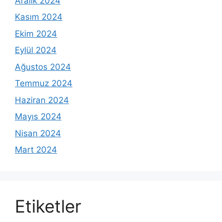
Aralık 2024
Kasım 2024
Ekim 2024
Eylül 2024
Ağustos 2024
Temmuz 2024
Haziran 2024
Mayıs 2024
Nisan 2024
Mart 2024
Etiketler