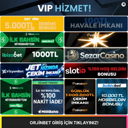
×
ORJİNBET GİRİŞ İÇİN TIKLAYINIZ!