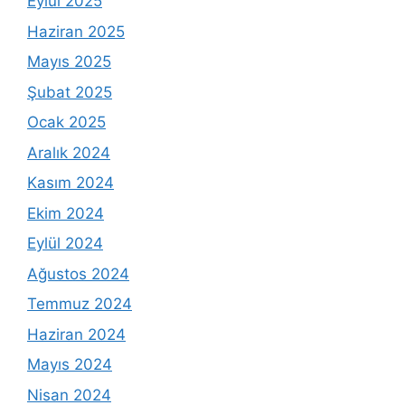
Eylül 2025
Haziran 2025
Mayıs 2025
Şubat 2025
Ocak 2025
Aralık 2024
Kasım 2024
Ekim 2024
Eylül 2024
Ağustos 2024
Temmuz 2024
Haziran 2024
Mayıs 2024
Nisan 2024