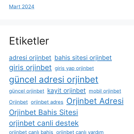
Mart 2024
Etiketler
adresi orjinbet
bahis sitesi orjinbet
giris orjinbet
giris yap orjinbet
güncel adresi orjinbet
kayit orjinbet
güncel orjinbet
mobil orjinbet
Orjinbet Adresi
Orjinbet
orjinbet adres
Orjinbet Bahis Sitesi
orjinbet canli destek
orjinbet canlı bahis
orjinbet canlı yardım