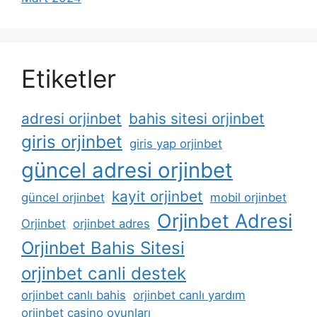
Etiketler
adresi orjinbet
bahis sitesi orjinbet
giris orjinbet
giris yap orjinbet
güncel adresi orjinbet
kayit orjinbet
güncel orjinbet
mobil orjinbet
Orjinbet Adresi
Orjinbet
orjinbet adres
Orjinbet Bahis Sitesi
orjinbet canli destek
orjinbet canlı bahis
orjinbet canlı yardım
orjinbet casino oyunları