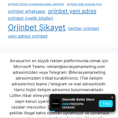
orjinbet twitter uygulamasındaki yenilikler
orjinbet web sitesine giriş
orjinbet yeni adres
orjinbet whatsapp
orjinbet üyelik bilgileri
Orjinbet Şikayet
twitter orjinbet
yeni adresi orjinbet
Avrasya'nın en büyük reklam platformunda olmak için
Microsoft Teams:
reklam@avrasyamarketing.com
adresimizden veya Telegram: @Avrasyamarketing
adresimizden irtibat kurabilirsiniz. (Tek iletişim
adreslerimiz teams / telegram ve mail adresimizdir.
Harici hiçbir iletişim adresimiz bulunmamaktadır.
Lütfen itibar etmeyiniz.) Türkiye yasalarına göre 7258
sayılı kanun uyarınca yasa dışı bahis oynamanın
cezaları mevcuttur. Şu an bulunduğunuz site hiç bir
şekilde illegal bahis oyunları oynatmıyor ve oynamaya