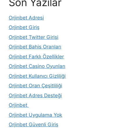
Son Yazılar
Orjinbet Adresi
Orjinbet Giriş
Orjinbet Twitter Girişi
Orjinbet Bahis Oranları
Orjinbet Farklı Özellikler
Orjinbet Casino Oyunları
Orjinbet Kullanıcı Gizliliği
Orjinbet Oran Çeşitliliği
Orjinbet Adres Desteği
Orjinbet
Orjinbet Uygulama Yok
Orjinbet Güvenli Giriş