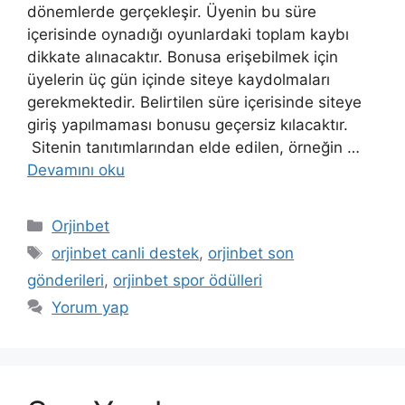
dönemlerde gerçekleşir. Üyenin bu süre
içerisinde oynadığı oyunlardaki toplam kaybı
dikkate alınacaktır. Bonusa erişebilmek için
üyelerin üç gün içinde siteye kaydolmaları
gerekmektedir. Belirtilen süre içerisinde siteye
giriş yapılmaması bonusu geçersiz kılacaktır.
Sitenin tanıtımlarından elde edilen, örneğin …
Devamını oku
Kategoriler
Orjinbet
Etiketler
orjinbet canli destek
,
orjinbet son
gönderileri
,
orjinbet spor ödülleri
Yorum yap