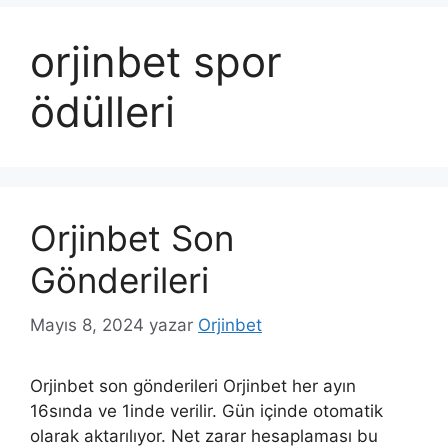
orjinbet spor
ödülleri
Orjinbet Son
Gönderileri
Mayıs 8, 2024
yazar
Orjinbet
Orjinbet son gönderileri Orjinbet her ayın
16sında ve 1inde verilir. Gün içinde otomatik
olarak aktarılıyor. Net zarar hesaplaması bu