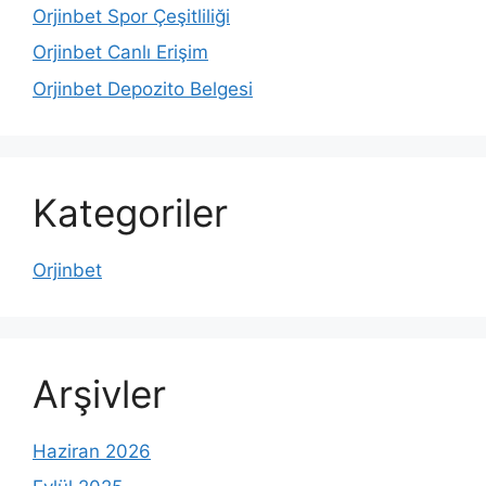
Orjinbet Spor Çeşitliliği
Orjinbet Canlı Erişim
Orjinbet Depozito Belgesi
Kategoriler
Orjinbet
Arşivler
Haziran 2026