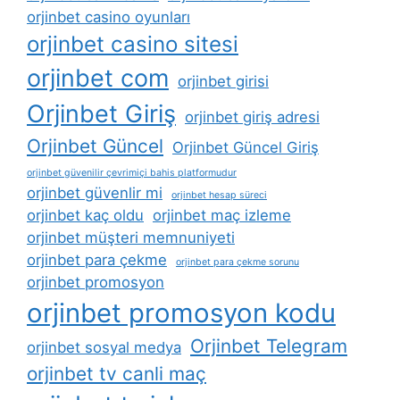
orjinbet casino oyunları
orjinbet casino sitesi
orjinbet com
orjinbet girisi
Orjinbet Giriş
orjinbet giriş adresi
Orjinbet Güncel
Orjinbet Güncel Giriş
orjinbet güvenilir çevrimiçi bahis platformudur
orjinbet güvenlir mi
orjinbet hesap süreci
orjinbet kaç oldu
orjinbet maç izleme
orjinbet müşteri memnuniyeti
orjinbet para çekme
orjinbet para çekme sorunu
orjinbet promosyon
orjinbet promosyon kodu
Orjinbet Telegram
orjinbet sosyal medya
orjinbet tv canli maç