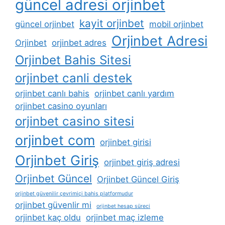
güncel adresi orjinbet
kayit orjinbet
güncel orjinbet
mobil orjinbet
Orjinbet Adresi
Orjinbet
orjinbet adres
Orjinbet Bahis Sitesi
orjinbet canli destek
orjinbet canlı bahis
orjinbet canlı yardım
orjinbet casino oyunları
orjinbet casino sitesi
orjinbet com
orjinbet girisi
Orjinbet Giriş
orjinbet giriş adresi
Orjinbet Güncel
Orjinbet Güncel Giriş
orjinbet güvenilir çevrimiçi bahis platformudur
orjinbet güvenlir mi
orjinbet hesap süreci
orjinbet kaç oldu
orjinbet maç izleme