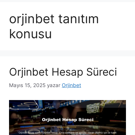
orjinbet tanıtım
konusu
Orjinbet Hesap Süreci
Mayıs 15, 2025
yazar
Orjinbet