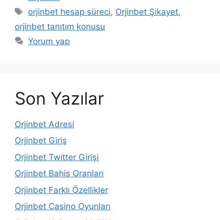
Etiketler
orjinbet hesap süreci
,
Orjinbet Şikayet
,
orjinbet tanıtım konusu
Yorum yap
Son Yazılar
Orjinbet Adresi
Orjinbet Giriş
Orjinbet Twitter Girişi
Orjinbet Bahis Oranları
Orjinbet Farklı Özellikler
Orjinbet Casino Oyunları