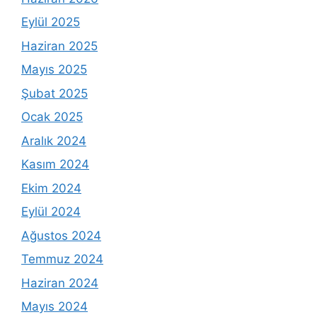
Eylül 2025
Haziran 2025
Mayıs 2025
Şubat 2025
Ocak 2025
Aralık 2024
Kasım 2024
Ekim 2024
Eylül 2024
Ağustos 2024
Temmuz 2024
Haziran 2024
Mayıs 2024