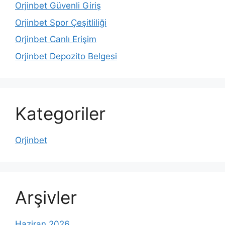
Orjinbet Güvenli Giriş
Orjinbet Spor Çeşitliliği
Orjinbet Canlı Erişim
Orjinbet Depozito Belgesi
Kategoriler
Orjinbet
Arşivler
Haziran 2026