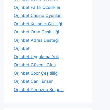
Orjinbet Farklı Özellikler
Orjinbet Casino Oyunları
Orjinbet Kullanıcı Gizliliği
Orjinbet Oran Çeşitliliği
Orjinbet Adres Desteği
Orjinbet
Orjinbet Uygulama Yok
Orjinbet Güvenli Giriş
Orjinbet Spor Çeşitliliği
Orjinbet Canlı Erişim
Orjinbet Depozito Belgesi