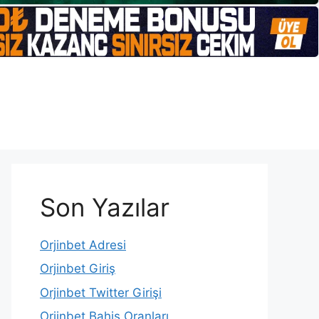
Son Yazılar
Orjinbet Adresi
Orjinbet Giriş
Orjinbet Twitter Girişi
Orjinbet Bahis Oranları