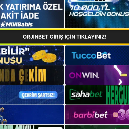
ORJİNBET GİRİŞ İÇİN TIKLAYINIZ!